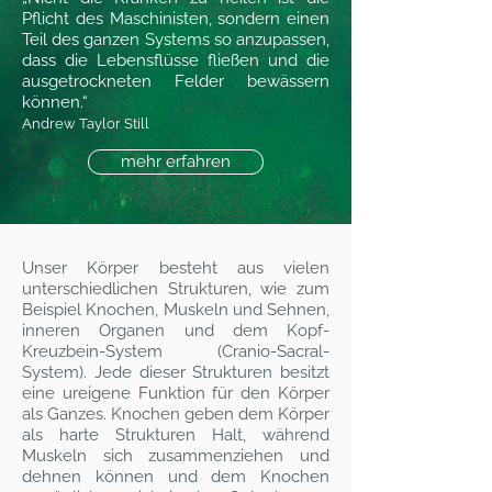
Pflicht des Maschinisten,
sondern einen
Teil des ganzen Systems so anzupassen,
dass die Lebensflüsse fließen und die
ausgetrockneten Felder bewässern
können.“
Andrew Taylor Still
mehr erfahren
Unser Körper besteht aus vielen
unterschiedlichen Strukturen, wie zum
Beispiel Knochen, Muskeln und Sehnen,
inneren Organen und dem Kopf-
Kreuzbein-System (Cranio-Sacral-
System). Jede dieser Strukturen besitzt
eine ureigene Funktion für den Körper
als Ganzes. Knochen geben dem Körper
als harte Strukturen Halt, während
Muskeln sich zusammenziehen und
dehnen können und dem Knochen