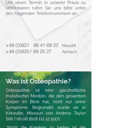
Um einen Termin in unserer Praxis zu
vereinbaren rufen Sie uns bitte unter
den folgenden Telefonnummern an:
+49 (0)821
88 41 69 22
Neusäß
+49 (0)8251 89 25 27
Aichach
Was ist Osteopathie?
Osteopathie ist eine ganzheitliche
(holistische) Medizin, die den gesamten
Körper im Blick hat, nicht nur seine
Symptome. Begründet wurde sie in
Kirksville, Missouri von Andrew Taylor
Still (*06.08.1828 †
12.12.1917)
.
„Nicht die Kranken zu heilen ist die