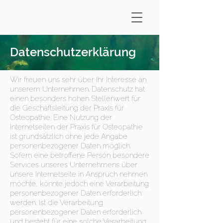
Datenschutzerklärung
Wir freuen uns sehr über Ihr Interesse an
unserem Unternehmen. Datenschutz hat
einen besonders hohen Stellenwert für
die Geschäftsleitung der Praxis für
Osteopathie. Eine Nutzung der
Internetseiten der Praxis für Osteopathie
ist grundsätzlich ohne jede Angabe
personenbezogener Daten möglich.
Sofern eine betroffene Person besondere
Services unseres Unternehmens über
unsere Internetseite in Anspruch nehmen
möchte, könnte jedoch eine Verarbeitung
personenbezogener Daten erforderlich
werden. Ist die Verarbeitung
personenbezogener Daten erforderlich
und besteht für eine solche Verarbeitung