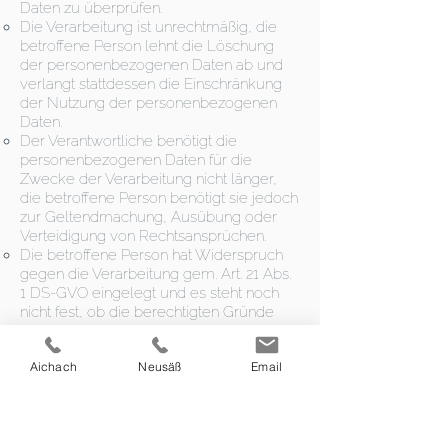
Daten zu überprüfen.
Die Verarbeitung ist unrechtmäßig, die
betroffene Person lehnt die Löschung
der personenbezogenen Daten ab und
verlangt stattdessen die Einschränkung
der Nutzung der personenbezogenen
Daten.
Der Verantwortliche benötigt die
personenbezogenen Daten für die
Zwecke der Verarbeitung nicht länger,
die betroffene Person benötigt sie jedoch
zur Geltendmachung, Ausübung oder
Verteidigung von Rechtsansprüchen.
Die betroffene Person hat Widerspruch
gegen die Verarbeitung gem. Art. 21 Abs.
1 DS-GVO eingelegt und es steht noch
nicht fest, ob die berechtigten Gründe
des Verantwortlichen gegenüber denen
der betroffenen Person überwiegen.
Aichach
Neusäß
Email
Sofern eine der oben genannten
Voraussetzungen gegeben ist und eine
betroffene Person die Einschränkung von
personenbezogenen Daten, die bei der
Praxis für Osteopathie gespeichert sind,